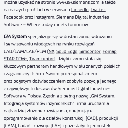
można uzyskać na stronie
www.sw.siemens.com
, a także
na naszych profilach w serwisach
LinkedIn
,
Twitter
,
Facebook
oraz
Instagram
. Siemens Digital Industries
Software – Where today meets tomorrow.
GM System
specjalizuje się w dostarczaniu, wdrażaniu
i serwisowaniu wiodących na rynku rozwiązań
CAD/CAM/CAE/PLM (
NX
,
Solid Edge
,
Simcenter
,
Femap
,
STAR CCM+
,
Teamcenter
), dzięki czemu stała się
kluczowym partnerem handlowym wielu znanych polskich
i zagranicznych firm. Swoim profesjonalizmem
oraz bogatym doświadczeniem zdobyła pozycję jednego
z największych dostawców Siemens Digital Industries
Software w Polsce. Zgodnie z pełną nazwą „GM System.
Integracja systemów inżynierskich” firma uruchamia
najbardziej złożone rozwiązania, obejmujące
oprogramowanie dla działów konstrukcji (CAD), produkcji
(CAM), badań i rozwoju (CAE) i pozostałych jednostek