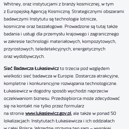
Whitney, oraz instytucjami z branży kosmicznej, w tym
z Europejską Agencją Kosmiczną. Strategicznymi obszarami
badawczymi Instytutu są technologie lotnicze,
kosmiczne oraz bezzałogowe. Prowadzone są tutaj także
badania i usługi dla przemysłu krajowego i zagranicznego
w zakresie technologii materiałowych, kompozytowych,
przyrostowych, teledetekcyjnych, energetycznych
oraz wydobywczych.
Sie
ć
Badawcza
Ł
ukasiewicz
to trzecia pod względem
wielkości sieć badawcza w Europie. Dostarcza atrakcyjne,
kompletne i konkurencyjne rozwiązania technologiczne.
Łukasiewicz w dogodny sposób wychodzi naprzeciw
oczekiwaniom biznesu. Przedsiębiorca może zdecydować
się na kontakt nie tylko przez formularz
na stronie
www.lukasiewicz.gov.pl
, ale także w ponad 50
lokalizacjach: Instytutach Łukasiewicza i ich oddziałach
w całej Polsce. Wszędzie otrzyma ten sam – wysokiej