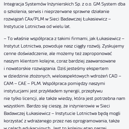
Integracja Systemów Inżynierskich Sp. z o.o. GM System dba
o szkolenia, serwis i nieprzerwane sprawne działanie
rozwiązań CAx/PLM w Sieci Badawczej Łukasiewicz –
Instytucie Lotnictwa od wielu lat.
– To właśnie współpraca z takimi firmami, jak Łukasiewicz –
Instytut Lotnictwa, powoduje nasz ciągły rozwój. Zyskujemy
cenne doświadczenie, ale możemy też zaproponować
naszym klientom kolejne, coraz bardziej zaawansowane
i nowatorskie rozwiązania. Dziś jesteśmy ekspertem
w dziedzinie złożonych, wieloaspektowych wdrożeń CAD –
CAM – CAE – PLM. Współpraca pomiędzy naszymi
instytucjami jest przykładem synergii, przepływu
nie tylko licencji, ale także wiedzy, która jest potrzebna nam
wszystkim. Bardzo się cieszę, że inżynierowie w Sieci
Badawczej Łukasiewicz – Instytucie Lotnictwa będą mogli
korzystać z wdrażanego przez nas oprogramowania, także
w celach edukacyjnych. Jest to kolejny etap naszej