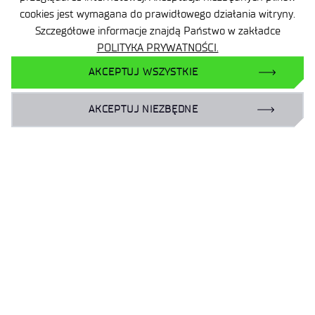
100 lat Łukasiewicz – Instytutu
cookies jest wymagana do prawidłowego działania witryny.
Lotnictwa. Wiek innowacji polskiego
Szczegółowe informacje znajdą Państwo w zakładce
lotnictwa i astronautyki
POLITYKA PRYWATNOŚCI.
AKCEPTUJ WSZYSTKIE
AKCEPTUJ NIEZBĘDNE
Mapa strony
Deklaracja dostępności
Polityka prywatności
Ogólne warunki dostawy