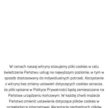
List Prezesa Sieci Badawczej
Łukasiewicz – dr. Huberta
Cichockiego
W ramach naszej witryny stosujemy pliki cookies w celu
świadczenia Państwu usług na najwyższym poziomie, w tym w
sposób dostosowany do indywidualnych potrzeb. Korzystanie
z witryny bez zmiany ustawień dotyczących cookies oznacza,
że pliki opisane w Polityce Prywatności będą zamieszczane na
Państwa urządzeniu końcowym. W każdej chwili możecie
Państwo zmienić ustawienia dotyczące plików cookies w
2026-08-01
3 MIN
przeglądarce internetowej. Akceptacja niezbędnych plików