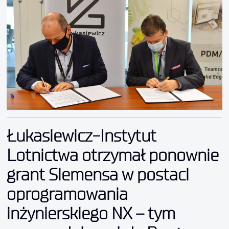
Ł
ukasiewicz-Instytut
Lotnictwa otrzyma
ł
ponownie
grant Siemensa w postaci
oprogramowania
in
ż
ynierskiego NX – tym