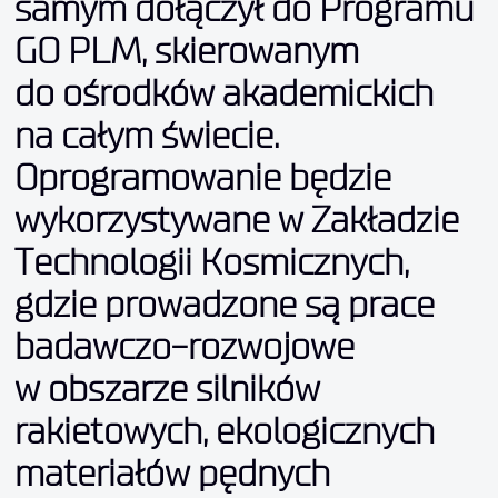
samym do
łą
czy
ł
do Programu
GO PLM, skierowanym
do ośrodków akademickich
na ca
ł
ym
ś
wiecie.
Oprogramowanie b
ę
dzie
wykorzystywane w Zak
ł
adzie
Technologii Kosmicznych,
gdzie prowadzone s
ą
prace
badawczo-rozwojowe
w obszarze silników
rakietowych, ekologicznych
materia
ł
ów p
ę
dnych