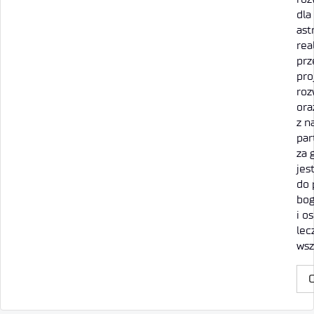
dla
ast
rea
pr
pro
roz
ora
z n
par
za 
jes
do
bog
i o
lec
wsz
C