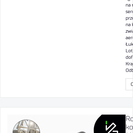
na 
ser
prz
na 
zwi
ae
Łuk
Lot
dof
Kra
Od
C
Ro
ko