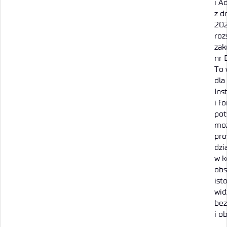
i A
z d
202
roz
zak
nr 
To
dla
Ins
i f
pot
moż
pro
dzi
w k
obs
ist
wid
bez
i o