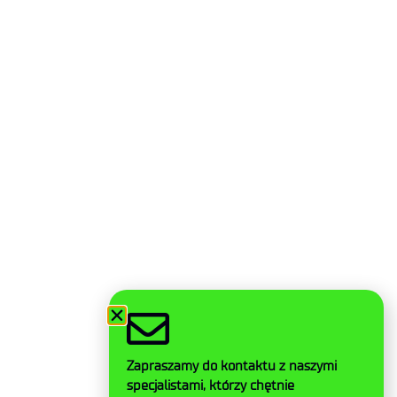
Mapa strony
Deklaracja dostępności
Polityka prywatności
Ogólne warunki dostawy
Kontakt
Facebook
Zapraszamy do kontaktu z naszymi
Twitter
specjalistami, którzy chętnie