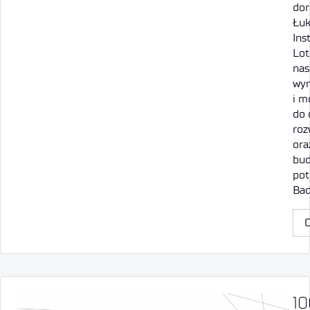
do
Łuk
Ins
Lot
nas
wyr
i m
do 
roz
ora
bu
pot
Ba
C
10