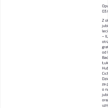
Opu
03.
Z o
jub
lec
– I
otr
gra
od 
Bad
Łuk
Hub
Cic
Dzi
za 
o n
jub
ora
uzn