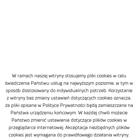
Opu
13.
9 l
– I
Lot
prz
wio
eur
sto
pr
W ramach naszej witryny stosujemy pliki cookies w celu
VD
świadczenia Państwu usług na najwyższym poziomie, w tym w
Deu
sposób dostosowany do indywidualnych potrzeb. Korzystanie
und
z witryny bez zmiany ustawień dotyczących cookies oznacza,
Zwi
że pliki opisane w Polityce Prywatności będą zamieszczane na
Pr
Państwa urządzeniu końcowym. W każdej chwili możecie
i U
Państwo zmienić ustawienia dotyczące plików cookies w
któ
przeglądarce internetowej. Akceptacja niezbędnych plików
Pol
cookies jest wymagana do prawidłowego działania witryny.
Tec