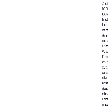
Z o
100
Łuk
Ins
Lot
otr
gra
od 
i S
Wyż
Dzi
za 
życ
ora
dla
Ins
ges
nie
i s
ins