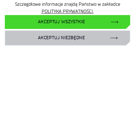
To 
Szczegółowe informacje znajdą Państwo w zakładce
wyd
POLITYKA PRYWATNOŚCI.
klu
AKCEPTUJ WSZYSTKIE
eur
do
tec
AKCEPTUJ NIEZBĘDNE
4.0
sek
C
1
…
2
3
43
»