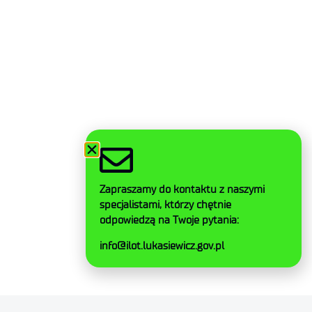
Mapa strony
Deklaracja dostępności
Polityka prywatności
Ogólne warunki dostawy
Kontakt
Zapraszamy do kontaktu z naszymi
specjalistami, którzy chętnie
odpowiedzą na Twoje pytania:
Facebook
info@ilot.lukasiewicz.gov.pl
Twitter
LinkedIn
Instagram
YouTube