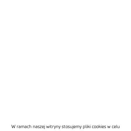
Poznaj nasze możliwości
badawcze
Jesteśmy jednym z najnowocześniejszych
instytutów w Europie z unikalną bazą
laboratoryjną. Współpracujemy z partnerami
instytucjonalnymi, klientami korporacyjnymi
oraz małymi i średnimi przedsiębiorstwami.
SKONTAKTUJ SIĘ Z NAMI
W ramach naszej witryny stosujemy pliki cookies w celu