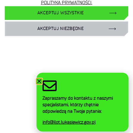
POLITYKA PRYWATNOŚCI.
Mapa strony
AKCEPTUJ WSZYSTKIE
Deklaracja dostępności
AKCEPTUJ NIEZBĘDNE
Polityka prywatności
Ogólne warunki dostawy
Kontakt
Facebook
Zapraszamy do kontaktu z naszymi
Twitter
specjalistami, którzy chętnie
LinkedIn
odpowiedzą na Twoje pytania:
Instagram
info@ilot.lukasiewicz.gov.pl
YouTube