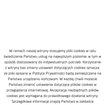
2026-08-01
3 MIN
100 lat Łukasiewicz – Instytutu
Lotnictwa. Wiek innowacji polskiego
W ramach naszej witryny stosujemy pliki cookies w celu
lotnictwa i astronautyki
świadczenia Państwu usług na najwyższym poziomie, w tym w
sposób dostosowany do indywidualnych potrzeb. Korzystanie
z witryny bez zmiany ustawień dotyczących cookies oznacza,
że pliki opisane w Polityce Prywatności będą zamieszczane na
Państwa urządzeniu końcowym. W każdej chwili możecie
Państwo zmienić ustawienia dotyczące plików cookies w
przeglądarce internetowej. Akceptacja niezbędnych plików
cookies jest wymagana do prawidłowego działania witryny.
Szczegółowe informacje znajdą Państwo w zakładce