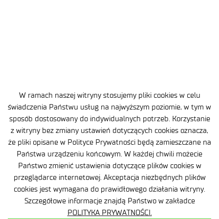
2026-08-01
3 MIN
100 lat Łukasiewicz – Instytutu
Lotnictwa. Wiek innowacji polskiego
lotnictwa i astronautyki
W ramach naszej witryny stosujemy pliki cookies w celu
świadczenia Państwu usług na najwyższym poziomie, w tym w
sposób dostosowany do indywidualnych potrzeb. Korzystanie
z witryny bez zmiany ustawień dotyczących cookies oznacza,
że pliki opisane w Polityce Prywatności będą zamieszczane na
Państwa urządzeniu końcowym. W każdej chwili możecie
Państwo zmienić ustawienia dotyczące plików cookies w
Mapa strony
przeglądarce internetowej. Akceptacja niezbędnych plików
cookies jest wymagana do prawidłowego działania witryny.
Deklaracja dostępności
Szczegółowe informacje znajdą Państwo w zakładce
POLITYKA PRYWATNOŚCI.
Polityka prywatności