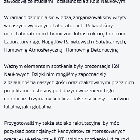
zawodową ze studiami i działalnością z Kole Naukowym.
W ramach dzielenia się wiedzą, zorganizowaliśmy wizyty
w naszych wybranych Laboratoriach. Pokazaliśmy
m.in. Laboratorium Chemiczne, Infrastrukturę Centrum
Laboratoryjnego Napędów Rakietowych i Satelitarnych,
Hamownię Atmosferyczną i Hamownię Detonacyjną.
Ważnym elementem spotkania były prezentacje Kół
Naukowych. Dzięki nim mogliśmy zapoznać się
z działalnością naszych gości oraz realizowanymi przez nich
projektami. Jesteśmy pod dużym wrażeniem tego
co robicie. Trzymamy kciuki za dalsze sukcesy – zarówno
lokalne, jak i globalne
Przygotowaliśmy także stoisko rekrutacyjne, by móc
pozyskać potencjalnych kandydatów zainteresowanych
pracą w Łukasiewicz – ILOT. Kolejne spotkanie już za rok!