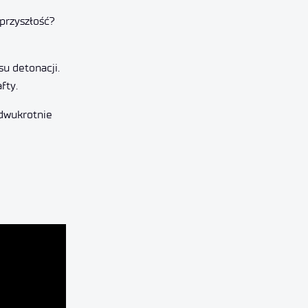
 przyszłość?
su detonacji.
fty.
 dwukrotnie