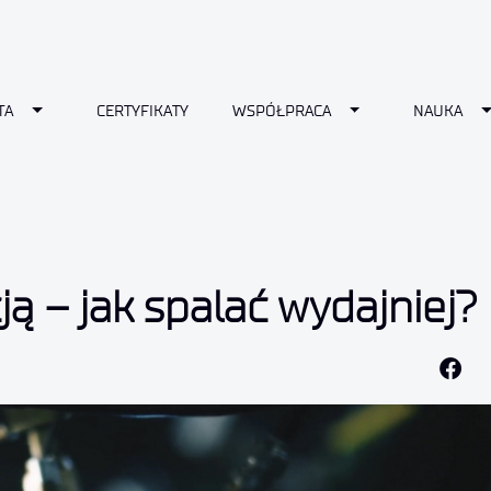
down
Toggle Dropdown
Toggle Dropdown
T
TA
CERTYFIKATY
WSPÓŁPRACA
NAUKA
cją – jak spalać wydajniej?