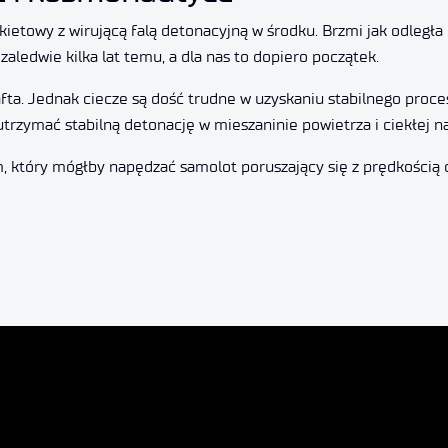
kietowy z wirującą falą detonacyjną w środku. Brzmi jak odległa
aledwie kilka lat temu, a dla nas to dopiero początek.
ta. Jednak ciecze są dość trudne w uzyskaniu stabilnego proce
utrzymać stabilną detonację w mieszaninie powietrza i ciekłej na
, który mógłby napędzać samolot poruszający się z prędkością