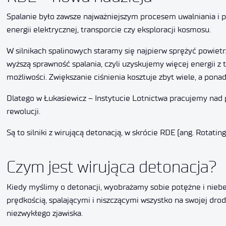
Spalanie było zawsze najważniejszym procesem uwalniania i p
energii elektrycznej, transporcie czy eksploracji kosmosu.
W silnikach spalinowych staramy się najpierw sprężyć powietr
wyższą sprawność spalania, czyli uzyskujemy więcej energii z 
możliwości. Zwiększanie ciśnienia kosztuje zbyt wiele, a pona
Dlatego w Łukasiewicz – Instytucie Lotnictwa pracujemy nad
rewolucji.
Są to silniki z wirującą detonacją, w skrócie RDE (ang. Rotatin
Czym jest wirująca detonacja?
Kiedy myślimy o detonacji, wyobrażamy sobie potężne i nieb
prędkością, spalającymi i niszczącymi wszystko na swojej dr
niezwykłego zjawiska.