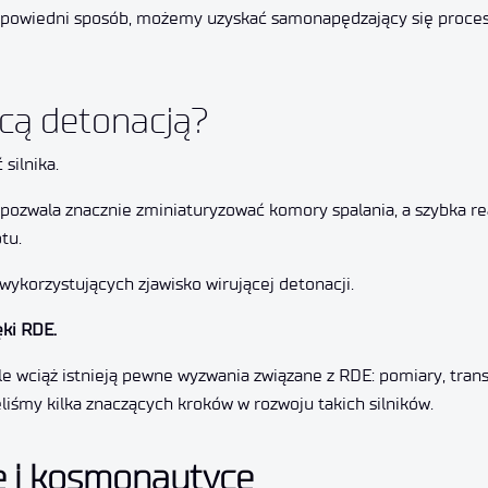
odpowiedni sposób, możemy uzyskać samonapędzający się proces
jącą detonacją?
silnika.
 – pozwala znacznie zminiaturyzować komory spalania, a szybka re
tu.
 wykorzystujących zjawisko wirującej detonacji.
ęki RDE.
e wciąż istnieją pewne wyzwania związane z RDE: pomiary, trans
ęliśmy kilka znaczących kroków w rozwoju takich silników.
ie i kosmonautyce