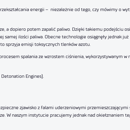
rzekształcania energii – niezależnie od tego, czy mówimy o wy
ze, a dopiero potem zapalić paliwo. Dzięki takiemu podejściu o
tej samej ilości paliwa. Obecne technologie osiągnęły jednak już
dto sprzyja emisji toksycznych tlenków azotu.
 procesem spalania ze wzrostem ciśnienia, wykorzystywanym w
g Detonation Engines).
ezpieczne zjawisko z falami uderzeniowymi przemieszczającymi 
odze. W naszym instytucie pracujemy jednak nad okiełznaniem t