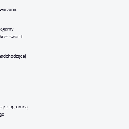
twarzaniu
siągamy
 kres swoich
 nadchodzącej
się z ogromną
ego