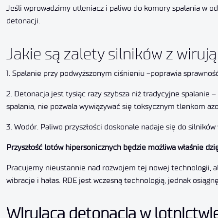
Jeśli wprowadzimy utleniacz i paliwo do komory spalania w 
detonacji.
Jakie są zalety silników z wiru
1. Spalanie przy podwyższonym ciśnieniu -poprawia sprawność 
2. Detonacja jest tysiąc razy szybsza niż tradycyjne spalanie
spalania, nie pozwala wywiązywać się toksycznym tlenkom azo
3. Wodór. Paliwo przyszłości doskonale nadaje się do silników
Przyszłość lotów hipersonicznych będzie możliwa właśnie dzi
Pracujemy nieustannie nad rozwojem tej nowej technologii, al
wibracje i hałas. RDE jest wczesną technologią, jednak osiągn
Wirująca detonacja w lotnictw