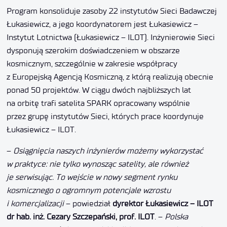
Program konsoliduje zasoby 22 instytutów Sieci Badawczej
Łukasiewicz, a jego koordynatorem jest Łukasiewicz –
Instytut Lotnictwa (Łukasiewicz – ILOT). Inżynierowie Sieci
dysponują szerokim doświadczeniem w obszarze
kosmicznym, szczególnie w zakresie współpracy
z Europejską Agencją Kosmiczną, z którą realizują obecnie
ponad 50 projektów. W ciągu dwóch najbliższych lat
na orbitę trafi satelita SPARK opracowany wspólnie
przez grupę instytutów Sieci, których prace koordynuje
Łukasiewicz – ILOT.
–
Osiągnięcia naszych inżynierów możemy wykorzystać
w praktyce: nie tylko wynosząc satelity, ale również
je serwisując. To wejście w nowy segment rynku
kosmicznego o ogromnym potencjale wzrostu
i komercjalizacji
– powiedział
dyrektor Łukasiewicz – ILOT
dr hab. inż. Cezary Szczepański, prof. ILOT
. –
Polska