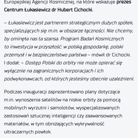
Europejskiej Agencji Kosmicznej, na które wskazuje
prezes
Centrum Łukasiewicz dr Hubert Cichocki.
–
Łukasiewicz jest partnerem strategicznym dużych spółek,
specjalizujących się m.in. w obszarze łączności. Nie chcemy,
by ominęła nas ta szansa. Program Badań Kosmicznych
to inwestycja w przyszłość: w polską gospodarkę, polski
przemysł i w bezpieczeństwo państwa
– mówił dr Cichocki.
I dodał: –
Dostęp Polski do orbity nie może opierać się
wyłącznie na zagranicznych korporacjach i ich
podwykonawcach, od których jesteśmy obecnie uzależnieni.
Podczas inauguracji zaprezentowano plany dotyczące
m.in. wynoszenia satelitów na niskie orbity za pomocą
mobilnych wyrzutni i samolotów, wyspecjalizowanych
zastosowań sztucznej inteligencji czy zaawansowanych
materiałów, w tym obniżających wykrywalność
ultraczarnych powłok.