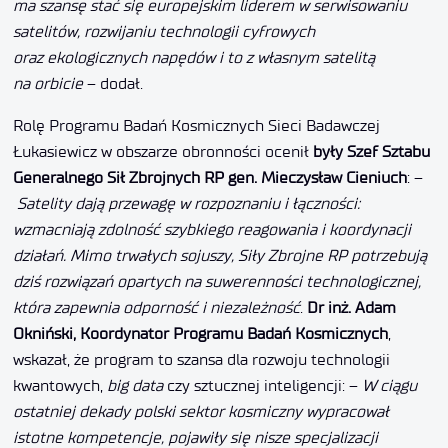
ma szansę stać się europejskim liderem w serwisowaniu
satelitów, rozwijaniu technologii cyfrowych
oraz ekologicznych napędów i to z
własnym satelitą
na orbicie
– dodał.
Rolę Programu Badań Kosmicznych Sieci Badawczej
Łukasiewicz w obszarze obronności ocenił
były Szef Sztabu
Generalnego Sił Zbrojnych RP gen. Mieczysław Cieniuch
: –
Satelity dają przewagę w rozpoznaniu i łączności:
wzmacniają zdolność szybkiego reagowania i koordynacji
działań. Mimo trwałych sojuszy, Siły Zbrojne RP potrzebują
dziś rozwiązań opartych na suwerenności technologicznej,
która zapewnia odporność i niezależność
.
Dr inż. Adam
Okniński, Koordynator Programu Badań Kosmicznych
,
wskazał, że program to szansa dla rozwoju technologii
kwantowych,
big data
czy sztucznej inteligencji: –
W ciągu
ostatniej dekady polski sektor kosmiczny wypracował
istotne kompetencje, pojawiły się nisze specjalizacji