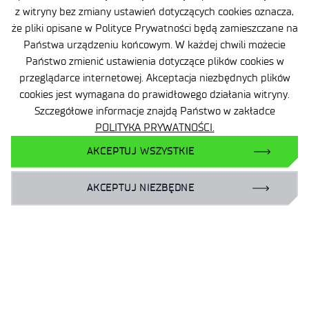
2026-08-01
3 MIN
z witryny bez zmiany ustawień dotyczących cookies oznacza,
100 lat Łukasiewicz – Instytutu
że pliki opisane w Polityce Prywatności będą zamieszczane na
Lotnictwa. Wiek innowacji polskiego
Państwa urządzeniu końcowym. W każdej chwili możecie
lotnictwa i astronautyki
Państwo zmienić ustawienia dotyczące plików cookies w
przeglądarce internetowej. Akceptacja niezbędnych plików
cookies jest wymagana do prawidłowego działania witryny.
Szczegółowe informacje znajdą Państwo w zakładce
POLITYKA PRYWATNOŚCI.
AKCEPTUJ WSZYSTKIE
AKCEPTUJ NIEZBĘDNE
Mapa strony
Deklaracja dostępności
Polityka prywatności