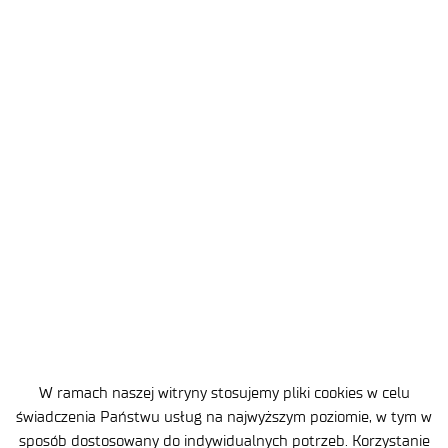
2026-08-03
3 MIN
List Prezesa Sieci Badawczej
Łukasiewicz – dr. Huberta
Cichockiego
W ramach naszej witryny stosujemy pliki cookies w celu
świadczenia Państwu usług na najwyższym poziomie, w tym w
sposób dostosowany do indywidualnych potrzeb. Korzystanie