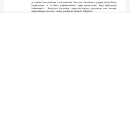
2026-08-03
3 MIN
List Prezesa Sieci Badawczej
Łukasiewicz – dr. Huberta
Cichockiego