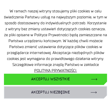
W ramach naszej witryny stosujemy pliki cookies w celu
świadczenia Państwu usług na najwyższym poziomie, w tym w
2026-08-01
3 MIN
100 lat Łukasiewicz – Instytutu
sposób dostosowany do indywidualnych potrzeb. Korzystanie
z witryny bez zmiany ustawień dotyczących cookies oznacza,
Lotnictwa. Wiek innowacji polskiego
że pliki opisane w Polityce Prywatności będą zamieszczane na
lotnictwa i astronautyki
Państwa urządzeniu końcowym. W każdej chwili możecie
Państwo zmienić ustawienia dotyczące plików cookies w
przeglądarce internetowej. Akceptacja niezbędnych plików
cookies jest wymagana do prawidłowego działania witryny.
Szczegółowe informacje znajdą Państwo w zakładce
POLITYKA PRYWATNOŚCI.
AKCEPTUJ WSZYSTKIE
AKCEPTUJ NIEZBĘDNE
Mapa strony
Deklaracja dostępności