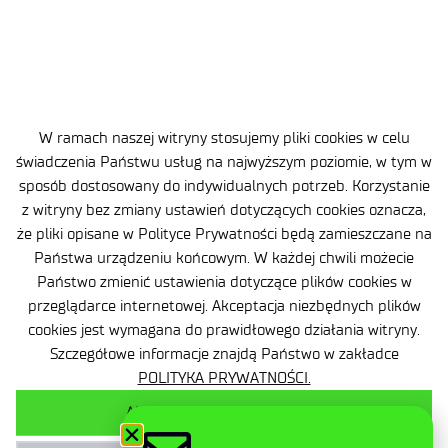
W ramach naszej witryny stosujemy pliki cookies w celu
świadczenia Państwu usług na najwyższym poziomie, w tym w
sposób dostosowany do indywidualnych potrzeb. Korzystanie
Mapa strony
z witryny bez zmiany ustawień dotyczących cookies oznacza,
Deklaracja dostępności
że pliki opisane w Polityce Prywatności będą zamieszczane na
Państwa urządzeniu końcowym. W każdej chwili możecie
Polityka prywatności
Państwo zmienić ustawienia dotyczące plików cookies w
przeglądarce internetowej. Akceptacja niezbędnych plików
Ogólne warunki dostawy
cookies jest wymagana do prawidłowego działania witryny.
Szczegółowe informacje znajdą Państwo w zakładce
Kontakt
POLITYKA PRYWATNOŚCI.
AKCEPTUJ WSZYSTKIE