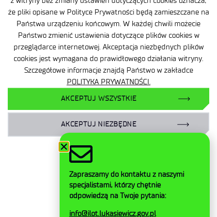
z witryny bez zmiany ustawień dotyczących cookies oznacza,
że pliki opisane w Polityce Prywatności będą zamieszczane na
Accessibility Declaration
Państwa urządzeniu końcowym. W każdej chwili możecie
Privacy Policy
Państwo zmienić ustawienia dotyczące plików cookies w
przeglądarce internetowej. Akceptacja niezbędnych plików
Contact
cookies jest wymagana do prawidłowego działania witryny.
Szczegółowe informacje znajdą Państwo w zakładce
General delivery conditions
POLITYKA PRYWATNOŚCI.
Contact
AKCEPTUJ WSZYSTKIE
AKCEPTUJ NIEZBĘDNE
Facebook
Twitter
Zapraszamy do kontaktu z naszymi
LinkedIn
specjalistami, którzy chętnie
Instagram
odpowiedzą na Twoje pytania:
YouTube
info@ilot.lukasiewicz.gov.pl