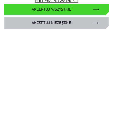
POLITYKA PRYWATNOŚCI.
AKCEPTUJ WSZYSTKIE
AKCEPTUJ NIEZBĘDNE
Site map
Accessibility Declaration
Privacy Policy
Contact
General delivery conditions