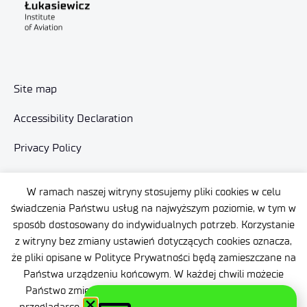
Site map
Accessibility Declaration
Privacy Policy
Contact
W ramach naszej witryny stosujemy pliki cookies w celu
General delivery conditions
świadczenia Państwu usług na najwyższym poziomie, w tym w
sposób dostosowany do indywidualnych potrzeb. Korzystanie
Contact
z witryny bez zmiany ustawień dotyczących cookies oznacza,
że pliki opisane w Polityce Prywatności będą zamieszczane na
Państwa urządzeniu końcowym. W każdej chwili możecie
Państwo zmienić ustawienia dotyczące plików cookies w