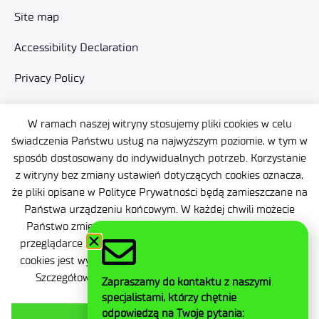
Site map
Accessibility Declaration
Privacy Policy
Contact
W ramach naszej witryny stosujemy pliki cookies w celu
General delivery conditions
świadczenia Państwu usług na najwyższym poziomie, w tym w
sposób dostosowany do indywidualnych potrzeb. Korzystanie
Contact
z witryny bez zmiany ustawień dotyczących cookies oznacza,
że pliki opisane w Polityce Prywatności będą zamieszczane na
Państwa urządzeniu końcowym. W każdej chwili możecie
Państwo zmienić ustawienia dotyczące plików cookies w
przeglądarce internetowej. Akceptacja niezbędnych plików
Facebook
cookies jest wymagana do prawidłowego działania witryny.
Twitter
Szczegółowe informacje znajdą Państwo w zakładce
Zapraszamy do kontaktu z naszymi
LinkedIn
POLITYKA PRYWATNOŚCI.
specjalistami, którzy chętnie
Instagram
odpowiedzą na Twoje pytania: