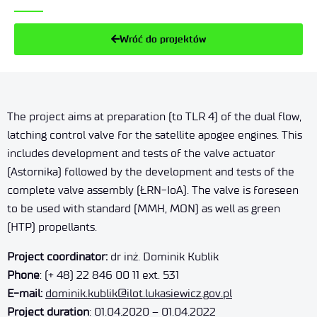
Wróć do projektów
The project aims at preparation (to TLR 4) of the dual flow,
latching control valve for the satellite apogee engines. This
includes development and tests of the valve actuator
(Astornika) followed by the development and tests of the
complete valve assembly (ŁRN-IoA). The valve is foreseen
to be used with standard (MMH, MON) as well as green
(HTP) propellants.
Project coordinator:
dr inż. Dominik Kublik
Phone
: (+ 48) 22 846 00 11 ext. 531
E-mail:
dominik.kublik@ilot.lukasiewicz.gov.pl
Project duration
: 01.04.2020 – 01.04.2022