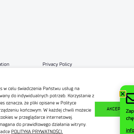
ation
Privacy Policy
nditions
Contact
es w celu świadczenia Państwu usług na
any do indywidualnych potrzeb. Korzystanie z
s oznacza, że pliki opisane w Polityce
AKCEPTUJ W
ządzeniu końcowym. W każdej chwili możecie
Zap
ookies w przeglądarce internetowej.
chę
ymagana do prawidłowego działania witryny.
inf
kładce
POLITYKA PRYWATNOŚCI.