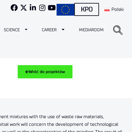
KPO
Polski
e Dropdown
Toggle Dropdown
Toggle Dropdown
SCIENCE
CAREER
MEDIAROOM
Wróć do projektów
nent mixtures with the use of waste raw materials,
itial work will concern the development of technological
as well as the characteristics of the grinding. The result of