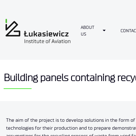
ABOUT
Toggle Dropdo
CONTAC
US
Building panels containing recy
The aim of the project is to develop solutions in the form 
technologies for their production and to prepare demonstrat
assumptions for the recycling process of waste from wind farms