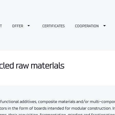
wn
Toggle Dropdown
Toggl
T
OFFER
CERTIFICATES
COOPERATION
cled raw materials
of functional additives, composite materials and/or multi-compo
ors in the form of boards intended for modular construction. In
, their acquisition, fragmentation, grinding and fractionation, 