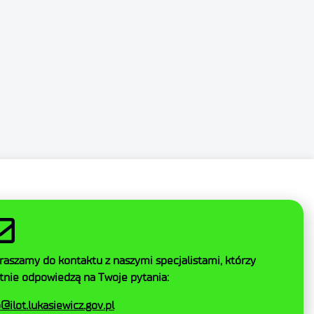
SZYSTKIE
AKCEPTUJ NIEZBĘDNE
raszamy do kontaktu z naszymi specjalistami, którzy
tnie odpowiedzą na Twoje pytania:
o@ilot.lukasiewicz.gov.pl