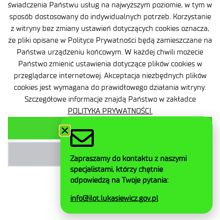
świadczenia Państwu usług na najwyższym poziomie, w tym w
sposób dostosowany do indywidualnych potrzeb. Korzystanie
Privacy Policy
z witryny bez zmiany ustawień dotyczących cookies oznacza,
Contact
że pliki opisane w Polityce Prywatności będą zamieszczane na
Państwa urządzeniu końcowym. W każdej chwili możecie
General delivery conditions
Państwo zmienić ustawienia dotyczące plików cookies w
przeglądarce internetowej. Akceptacja niezbędnych plików
Contact
cookies jest wymagana do prawidłowego działania witryny.
Szczegółowe informacje znajdą Państwo w zakładce
POLITYKA PRYWATNOŚCI.
AKCEPTUJ WSZYSTKIE
Facebook
Twitter
AKCEPTUJ NIEZBĘDNE
Zapraszamy do kontaktu z naszymi
LinkedIn
specjalistami, którzy chętnie
Instagram
odpowiedzą na Twoje pytania:
YouTube
info@ilot.lukasiewicz.gov.pl