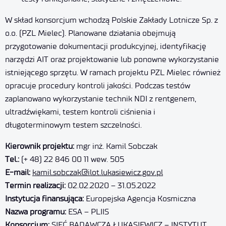
W skład konsorcjum wchodzą Polskie Zakłady Lotnicze Sp. z
o.o. (PZL Mielec). Planowane działania obejmują
przygotowanie dokumentacji produkcyjnej, identyfikację
narzędzi AIT oraz projektowanie lub ponowne wykorzystanie
istniejącego sprzętu. W ramach projektu PZL Mielec również
opracuje procedury kontroli jakości. Podczas testów
zaplanowano wykorzystanie technik NDI z rentgenem,
ultradźwiękami, testem kontroli ciśnienia i
długoterminowym testem szczelności.
Kierownik projektu:
mgr inż. Kamil Sobczak
Tel.:
(+ 48) 22 846 00 11 wew. 505
E-mail:
kamil.sobczak@ilot.lukasiewicz.gov.pl
Termin realizacji:
02.02.2020 – 31.05.2022
Instytucja finansująca:
Europejska Agencja Kosmiczna
Nazwa programu:
ESA – PLIIS
Konsorcjum:
SIEĆ BADAWCZA ŁUKASIEWICZ – INSTYTUT