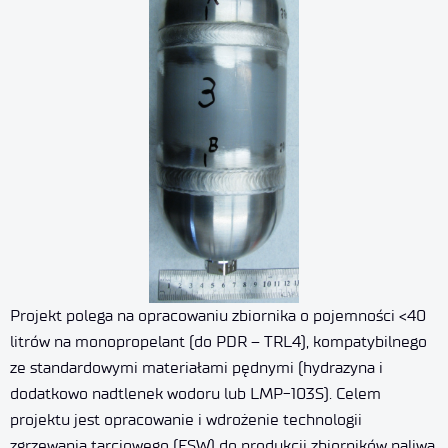
Projekt polega na opracowaniu zbiornika o pojemności <40
litrów na monopropelant (do PDR – TRL4), kompatybilnego
ze standardowymi materiałami pędnymi (hydrazyna i
dodatkowo nadtlenek wodoru lub LMP-103S). Celem
projektu jest opracowanie i wdrożenie technologii
zgrzewania tarciowego (FSW) do produkcji zbiorników paliwa