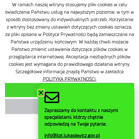
W ramach naszej witryny stosujemy pliki cookies w celu
Accessibility Declaration
świadczenia Państwu usług na najwyższym poziomie, w tym w
sposób dostosowany do indywidualnych potrzeb. Korzystanie
Privacy Policy
z witryny bez zmiany ustawień dotyczących cookies oznacza,
że pliki opisane w Polityce Prywatności będą zamieszczane na
Contact
Państwa urządzeniu końcowym. W każdej chwili możecie
General delivery conditions
Państwo zmienić ustawienia dotyczące plików cookies w
przeglądarce internetowej. Akceptacja niezbędnych plików
Contact
cookies jest wymagana do prawidłowego działania witryny.
Szczegółowe informacje znajdą Państwo w zakładce
POLITYKA PRYWATNOŚCI.
AKCEPTUJ WSZYSTKIE
Facebook
AKCEPTUJ NIEZBĘDNE
Twitter
Zapraszamy do kontaktu z naszymi
LinkedIn
specjalistami, którzy chętnie
Instagram
odpowiedzą na Twoje pytania:
YouTube
info@ilot.lukasiewicz.gov.pl